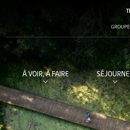
T
GROUPE
À VOIR, À FAIRE
SÉJOURNE