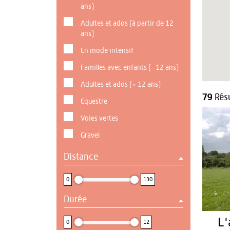
ans)
Adultes et ados (à partir de 12
ans)
En mode intensif
Familles avec enfants (- 12 ans)
Adultes et ados (+ 12 ans)
79
Résu
Equestre
Voies vertes
Gravel
Distance
0 : 130
0
130
Durée
0 : 12
L'
0
12