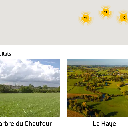
11
40
28
ltats
arbre du Chaufour
La Haye