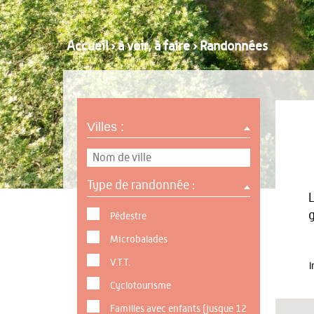
Accueil
›
à voir, à faire
›
Randonnées
Villes :
Type de randonnée :
L
g
Pédestre
Microbalades
V.T.T.
I
Cyclotourisme
Familles avec enfants (jusque 12