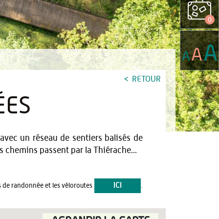
0
A
A
A
RETOUR
ÉES
 avec un réseau de sentiers balisés de
es chemins passent par la Thiérache...
ICI
ts de randonnée et les véloroutes
.