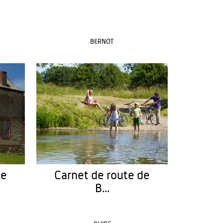
BERNOT
de
Carnet de route de
B...