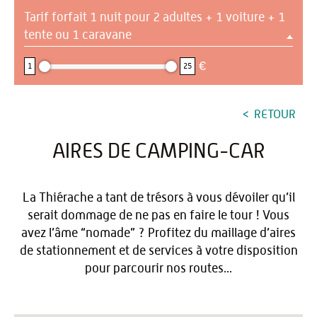
Tarif forfait 1 nuit pour 2 adultes + 1 voiture + 1
tente ou 1 caravane
1 : 25
€
1
25
RETOUR
AIRES DE CAMPING-CAR
La Thiérache a tant de trésors à vous dévoiler qu’il
serait dommage de ne pas en faire le tour ! Vous
avez l’âme “nomade” ? Profitez du maillage d’aires
de stationnement et de services à votre disposition
pour parcourir nos routes...