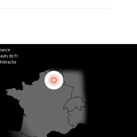
rance
auts de Fr
hiérache