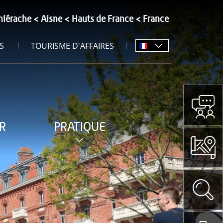
hiérache
Aisne
Hauts de France
France
S
TOURISME D'AFFAIRES
R
PRATIQUE