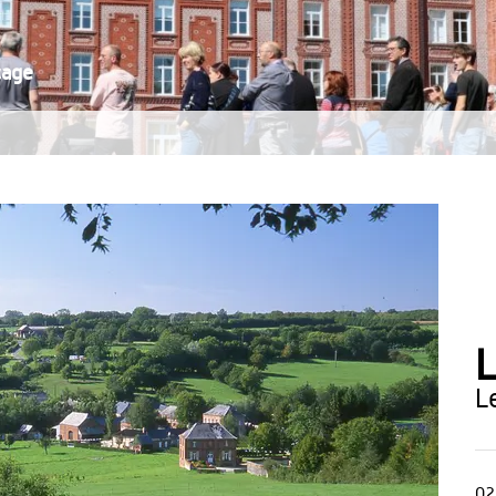
cage
L
02