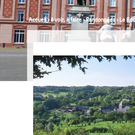
Accueil
›
à voir, à faire
›
Randonnées
›
Le Bo