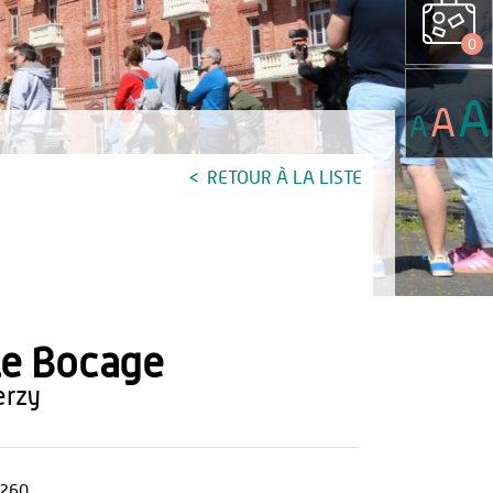
0
A
A
A
RETOUR À LA LISTE
e Bocage
lerzy
260