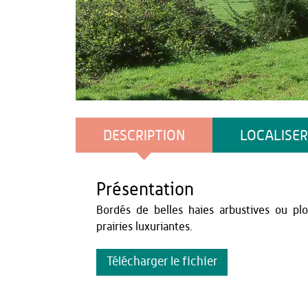
Bruno Gouhoury
DESCRIPTION
LOCALISER
Présentation
Bordés de belles haies arbustives ou pl
prairies luxuriantes.
Télécharger le fichier