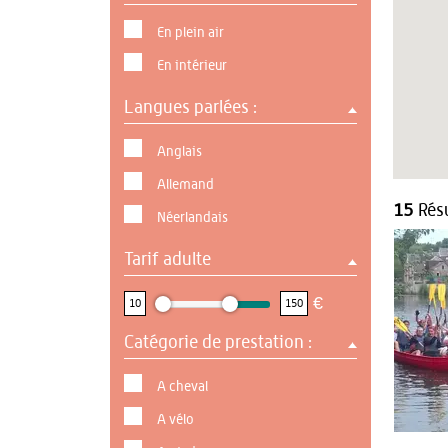
En plein air
En intérieur
Langues parlées :
Anglais
Allemand
15
Résu
Néerlandais
Tarif adulte
10 : 150
€
10
150
Catégorie de prestation :
A cheval
A vélo