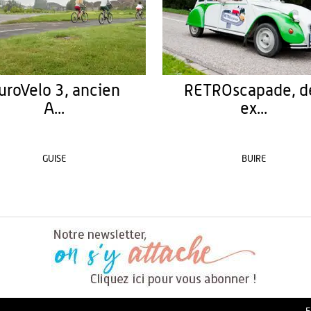
uroVelo 3, ancien
RETROscapade, d
A...
ex...
GUISE
BUIRE