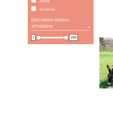
A pied
En voiture
Description thèmes
affinitaires
1 : 1000
1
1000