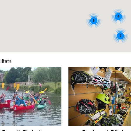
4
9
2
ltats