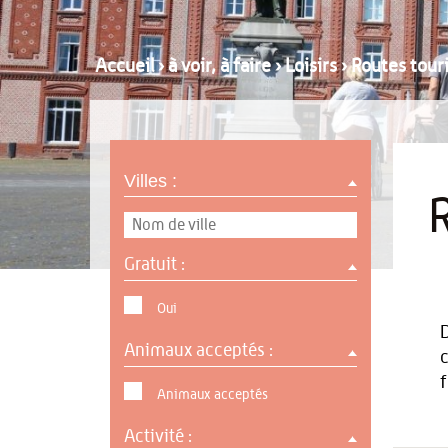
Accueil
›
à voir, à faire
›
Loisirs
›
Routes touri
Villes :
Gratuit :
Oui
D
Animaux acceptés :
c
f
Animaux acceptés
Activité :