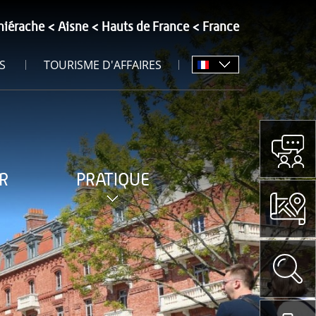
hiérache
Aisne
Hauts de France
France
S
TOURISME D'AFFAIRES
R
PRATIQUE