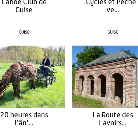
Canoë Club de
Cycles et Pêche 
Guise
ve...
GUISE
GUISE
20 heures dans
La Route des
l'ân'...
Lavoirs...