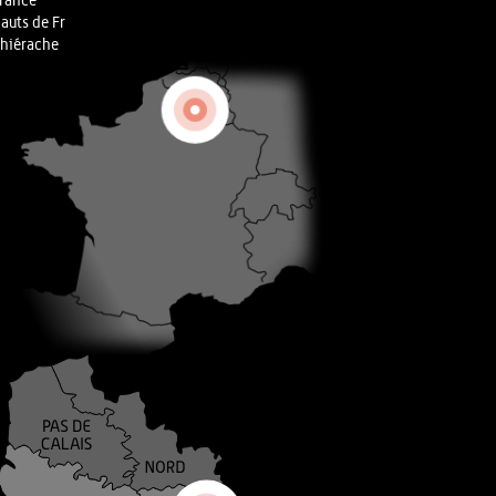
rance
auts de Fr
hiérache