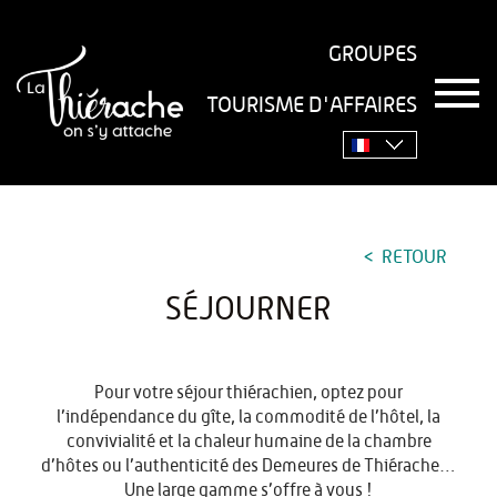
GROUPES
T
TOURISME D'AFFAIRES
o
Accueil
›
Séjourner
g
g
l
e
n
a
RETOUR
v
i
SÉJOURNER
g
a
t
i
Pour votre séjour thiérachien, optez pour
o
l’indépendance du gîte, la commodité de l’hôtel, la
n
convivialité et la chaleur humaine de la chambre
d’hôtes ou l’authenticité des Demeures de Thiérache…
Une large gamme s’offre à vous !