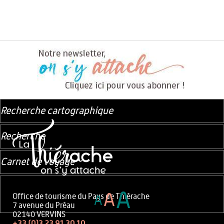
Recherche cartographique
Recherche
Carnet de voyage
A
A
Office de tourisme du Pays de Thiérache
A
7 avenue du Préau
02140 VERVINS
+33 (0)3 23 91 30 10