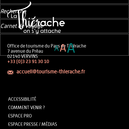
Recherche
Carnet de voyage
A
A
Office de tourisme du Pays de Thiérache
A
7 avenue du Préau
02140 VERVINS
+33 (0)3 23 91 30 10
accueil@tourisme-thierache.fr
ACCESSIBILITÉ
COMMENT VENIR ?
ESPACE PRO
ESPACE PRESSE / MÉDIAS