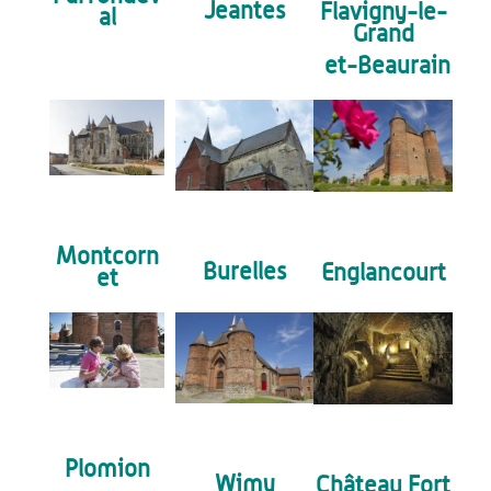
Jeantes
Flavigny-le-
al
Grand
et-Beaurain
Montcorn
Burelles
Englancourt
et
Plomion
Wimy
Château Fort