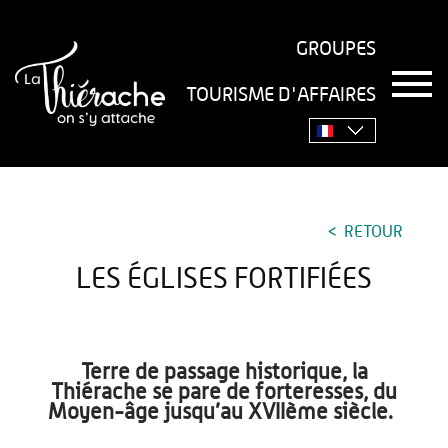
GROUPES
T
TOURISME D'AFFAIRES
o
Accueil
›
Incontournables
›
Les églises fortifiées
g
g
l
e
n
a
RETOUR
v
i
LES ÉGLISES FORTIFIÉES
g
a
t
i
o
Terre de passage historique, la
n
Thiérache se pare de forteresses, du
Moyen-âge jusqu’au XVIIème siècle.