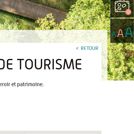
0
A
A
A
RETOUR
 DE TOURISME
rroir et patrimoine.