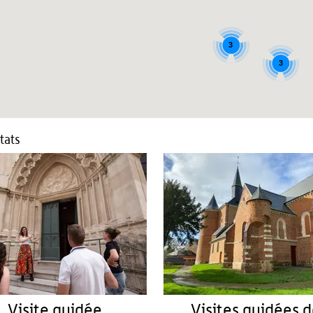
3
3
tats
Visite guidée
Visites guidées 