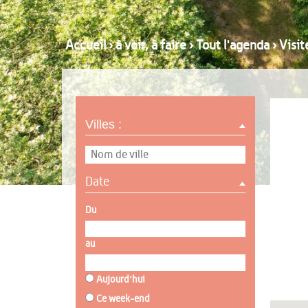
Accueil
›
à voir, à faire
›
Tout l'agenda
›
Visit
Villes :
Date
Du
au
Aujourd'hui
Ce week-end