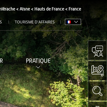
hiérache
Aisne
Hauts de France
France
S
TOURISME D'AFFAIRES
R
PRATIQUE