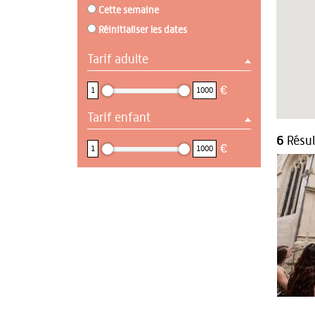
Cette semaine
Réinitialiser les dates
Tarif adulte
1 : 1000
€
1
1000
Tarif enfant
1 : 1000
6
Résul
€
1
1000