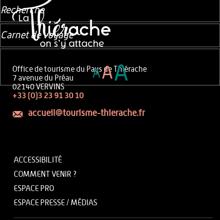
Recherche
Carnet de voyage
A
A
Office de tourisme du Pays de Thiérache
A
7 avenue du Préau
02140 VERVINS
+33 (0)3 23 91 30 10
accueil@tourisme-thierache.fr
ACCESSIBILITÉ
COMMENT VENIR ?
ESPACE PRO
ESPACE PRESSE / MÉDIAS