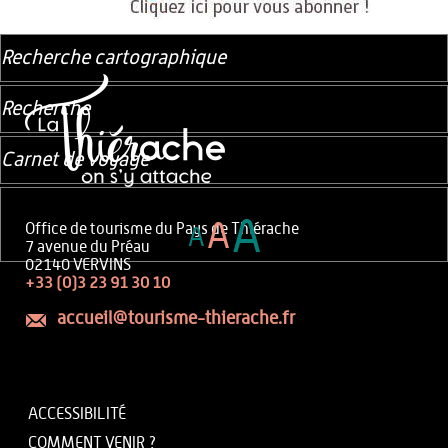
Recherche cartographique
Recherche
Carnet de voyage
A
A
Office de tourisme du Pays de Thiérache
A
7 avenue du Préau
02140 VERVINS
+33 (0)3 23 91 30 10
accueil@tourisme-thierache.fr
ACCESSIBILITÉ
COMMENT VENIR ?