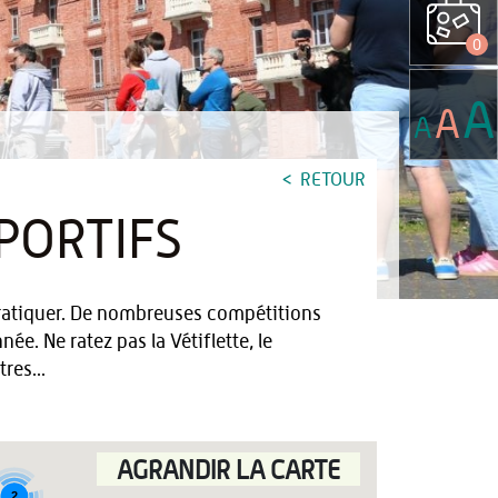
0
A
A
A
RETOUR
PORTIFS
 pratiquer. De nombreuses compétitions
née. Ne ratez pas la Vétiflette, le
res...
AGRANDIR LA CARTE
2