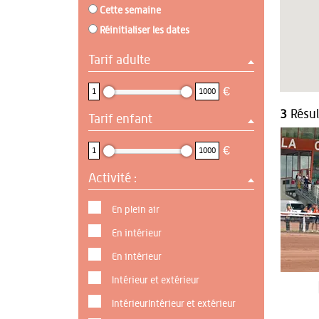
Cette semaine
Réinitialiser les dates
Tarif adulte
1 : 1000
€
1
1000
3
Résul
Tarif enfant
1 : 1000
€
1
1000
Activité :
En plein air
En intérieur
En intérieur
Intérieur et extérieur
IntérieurIntérieur et extérieur