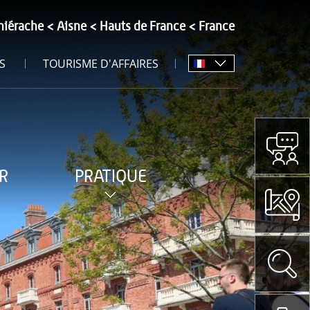
hiérache
Aisne
Hauts de France
France
S
TOURISME D'AFFAIRES
R
PRATIQUE