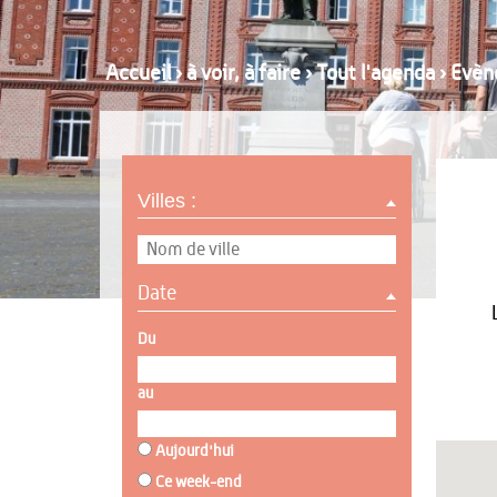
Accueil
›
à voir, à faire
›
Tout l'agenda
›
Evèn
Villes :
Date
Du
au
Aujourd'hui
Ce week-end