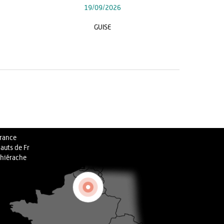
19/09/2026
GUISE
rance
auts de Fr
hiérache