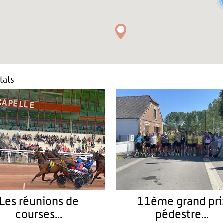
tats
Les réunions de
11ème grand pri
courses...
pédestre...