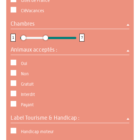
Gîtes de France
CléVacances
Chambres
1 : 7
1
7
Animaux acceptés :
Oui
Non
Gratuit
Interdit
Payant
Label Tourisme & Handicap :
Handicap moteur