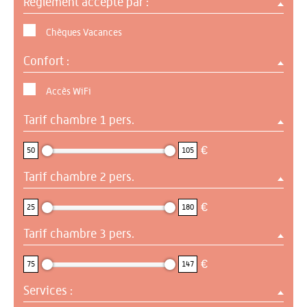
Règlement accepté par :
Chèques Vacances
Confort :
Accès WiFi
Tarif chambre 1 pers.
50 : 105
€
50
105
Tarif chambre 2 pers.
25 : 180
€
25
180
Tarif chambre 3 pers.
75 : 147
€
75
147
Services :