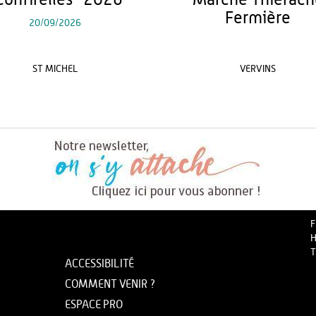
Confirelles" 2026
Marché Thiérach
Fermière
20/09/2026
ST MICHEL
VERVINS
F
H
T
ACCESSIBILITÉ
COMMENT VENIR ?
ESPACE PRO