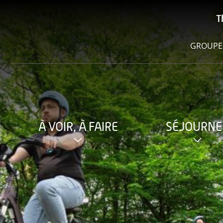
T
GROUPE
À VOIR, À FAIRE
SÉJOURNE