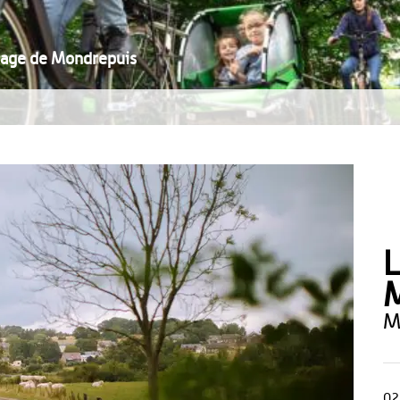
cage de Mondrepuis
L
02