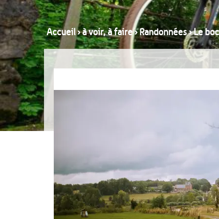
Accueil
›
à voir, à faire
›
Randonnées
›
Le bo