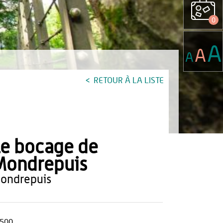
0
A
A
A
RETOUR À LA LISTE
e bocage de
Mondrepuis
mondrepuis
500