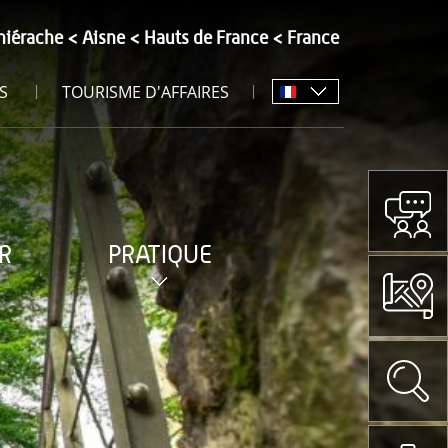
hiérache
Aisne
Hauts de France
France
S
TOURISME D'AFFAIRES
R
PRATIQUE