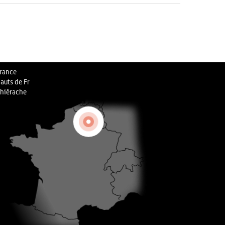
rance
auts de Fr
hiérache