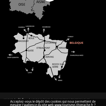
CONTACT
MENTIONS LÉGALES
COOKIES ET DONNÉES PERSONNELLES
Acceptez-vous le dépôt des cookies qui nous permettent de
PLAN DU SITE
mesurer l'audience du site web www.tourisme-thierache.fr ?