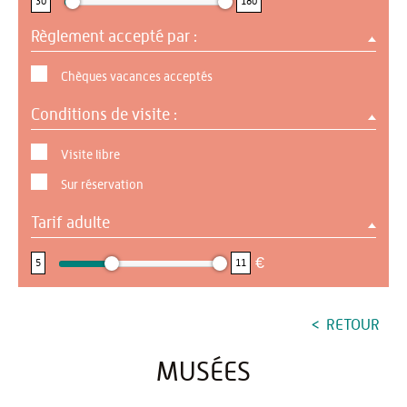
30
180
Règlement accepté par :
Chèques vacances acceptés
Conditions de visite :
Visite libre
Sur réservation
Tarif adulte
5 : 11
€
5
11
RETOUR
MUSÉES