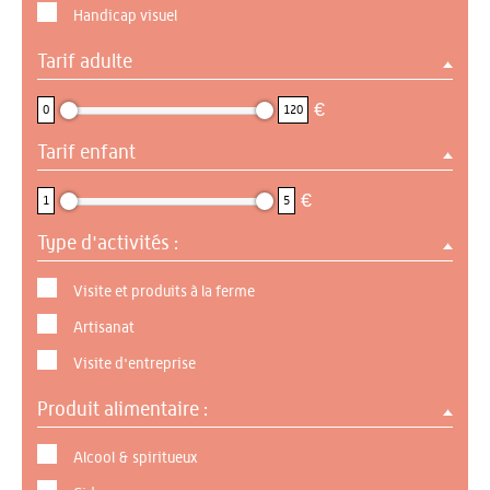
Handicap visuel
Tarif adulte
0 : 120
€
0
120
Tarif enfant
1 : 5
€
1
5
Type d'activités :
Visite et produits à la ferme
Artisanat
Visite d'entreprise
Produit alimentaire :
Alcool & spiritueux