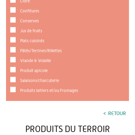
Cidre
Confitures
Conserves
Jus de fruits
Plats cuisinés
Pâtés/Terrines/Rillettes
Viande & Volaille
Produit apicole
Salaisons/charcuterie
Produits laitiers et/ou Fromages
RETOUR
PRODUITS DU TERROIR