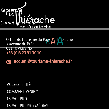
Recherche
Carnet de voyage
A
A
Office de tourisme du Pays de Thiérache
A
7 avenue du Préau
02140 VERVINS
+33 (0)3 23 91 30 10
accueil@tourisme-thierache.fr
ACCESSIBILITÉ
COMMENT VENIR ?
ESPACE PRO
ESPACE PRESSE / MÉDIAS