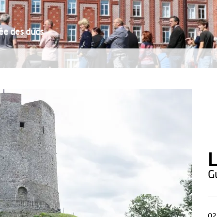
lée des ducs
L
02