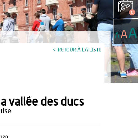
0
A
A
A
RETOUR À LA LISTE
a vallée des ducs
guise
120