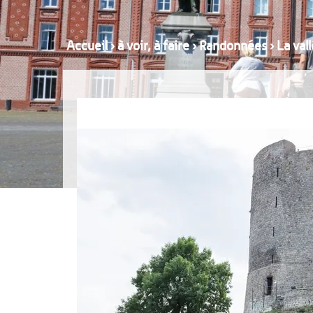
Accueil
›
à voir, à faire
›
Randonnées
›
La val