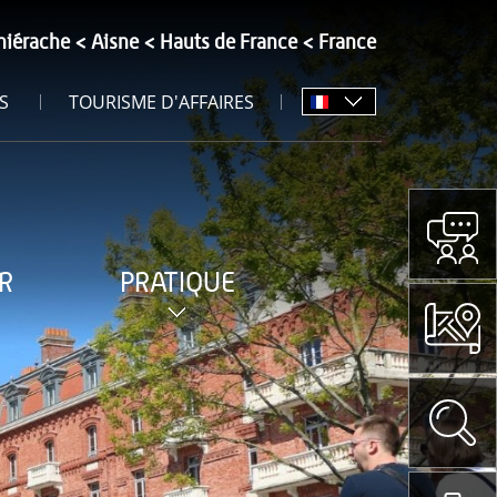
hiérache
Aisne
Hauts de France
France
S
TOURISME D'AFFAIRES
R
PRATIQUE