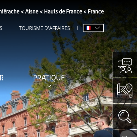
hiérache
Aisne
Hauts de France
France
S
TOURISME D'AFFAIRES
R
PRATIQUE