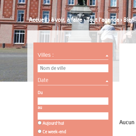
Accueil
›
à voir, à faire
›
Tout l'agenda
›
Bien-
Villes :
Date
Du
au
Aucun r
Aujourd'hui
Ce week-end