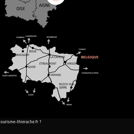
tourisme-thierache.fr ?
COOKIES ET DONNÉES PERSONNELLES
PLAN DU SITE