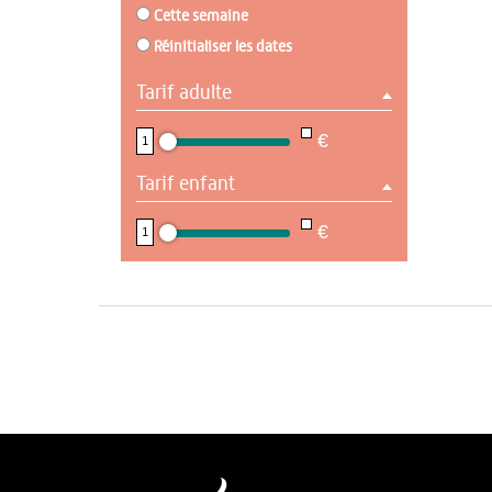
Cette semaine
Réinitialiser les dates
Tarif adulte
NaN
€
1
Tarif enfant
NaN
€
1