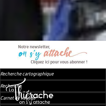
l’abbaye bénédictine de Saint-Michel, située en bordure de forêt.
Frontalière avec la Belgique, la destination offre de quoi
s’émerveiller, randonner, pédaler, pagayer, s’éclater et apprendre en
s’amusant. Nos professionnels, vous mitonnent de bons petits plats.
Ils vous ouvrent les portes de leurs chambres d’hôtes, gîtes, hôtels et
vous y accueillent avec plaisir toute l’année ! Et puis la Thiérache,
c'est beau, c'est le repos, on peut s'y perdre, mais avec délectation...
Alors bonne balade !
Recherche cartographique
Recherche
Carnet de voyage