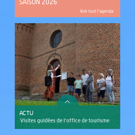
SAISON 2026
Voir tout l'agenda
ACTU
AC
Visites guidées de l'office de tourisme
Ren