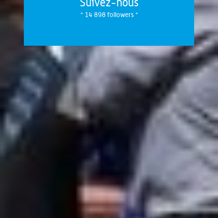
Suivez-nous
" 14 898 followers "
Bienvenue en Thiérache de l'Aisne
Le vrai Pays du Maroilles se situe dans l'Aisne à partir du Nouvion...
Découvrez son paysage bocager, ses haies, ses pommiers. Aux
détours des chemins de randonnée à sillonner à pied ou à vélo,
admirez les églises fortifiées, exceptions architecturales mi édifices
religieux mi fortifications, mêlant pierres et briques aux tons
orangés. Edifiées autour du 16ème siècle, elles sont toutes
différentes ! On vous conseille de commencer par celle de
Parfondeval, un des Plus Beaux Villages de France. La brique, on la
retrouve aussi au Familistère de Guise, vous savez les poêles Godin...
Et bien, c'est en Thiérache que Jean-Baptiste-André Godin a créé
son usine puis un Palais Social, aujourd'hui site muséal et de vie
culturelle intense sous le regard du château fort des Ducs de Guise.
Cette destination nature sert d’écrin à d’autres joyaux tels que