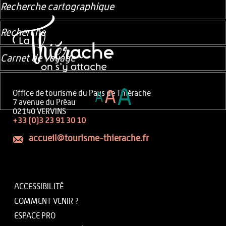
Recherche cartographique
Recherche
Carnet de voyage
A
A
Office de tourisme du Pays de Thiérache
A
7 avenue du Préau
02140 VERVINS
+33 (0)3 23 91 30 10
accueil@tourisme-thierache.fr
ACCESSIBILITÉ
COMMENT VENIR ?
ESPACE PRO