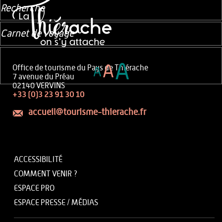
Recherche
Carnet de voyage
A
A
Office de tourisme du Pays de Thiérache
A
7 avenue du Préau
02140 VERVINS
+33 (0)3 23 91 30 10
accueil@tourisme-thierache.fr
ACCESSIBILITÉ
COMMENT VENIR ?
ESPACE PRO
ESPACE PRESSE / MÉDIAS