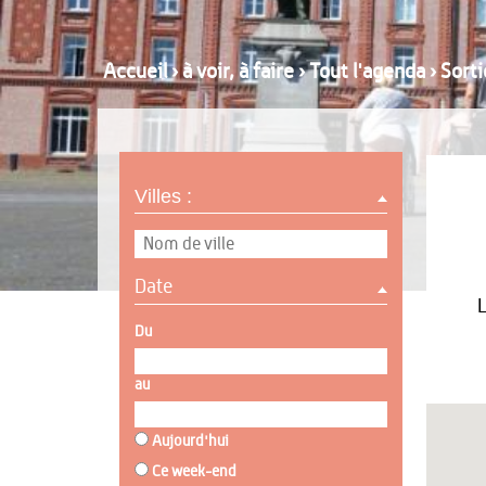
Accueil
›
à voir, à faire
›
Tout l'agenda
›
Sort
Villes :
Date
Du
au
Aujourd'hui
Ce week-end