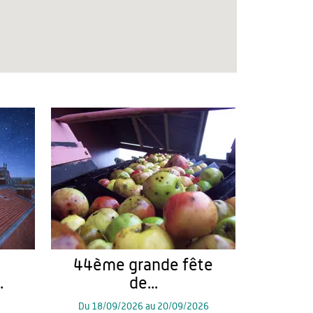
44ème grande fête
.
de...
Du
18/09/2026
au
20/09/2026