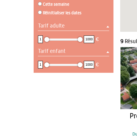
Cette semaine
Réinitialiser les dates
Tarif adulte
1 : 1000
€
1
1000
9
Résul
Tarif enfant
1 : 1000
€
1
1000
Pr
D