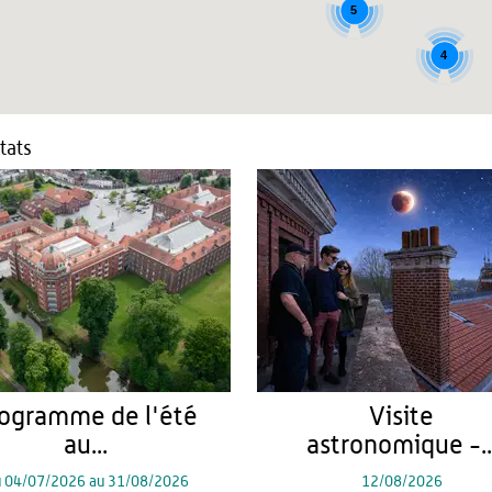
5
4
tats
ogramme de l'été
Visite
au...
astronomique -..
u
04/07/2026
au
31/08/2026
12/08/2026