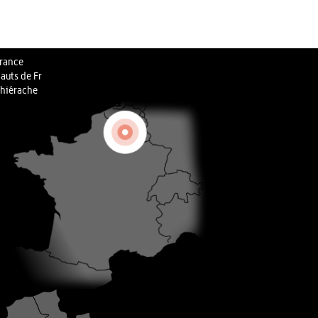
rance
auts de Fr
hiérache