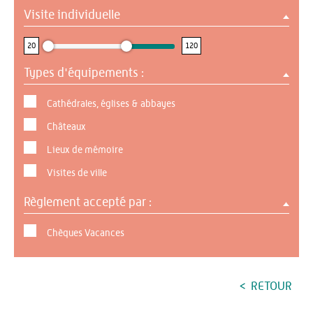
Visite individuelle
20 : 120
20
120
Types d'équipements :
Cathédrales, églises & abbayes
Châteaux
Lieux de mémoire
Visites de ville
Règlement accepté par :
Chèques Vacances
RETOUR