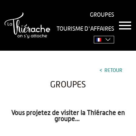
GROUPES
T
TOURISME D'AFFAIRES
o
Accueil
›
Groupes
g
g
l
e
n
a
RETOUR
v
i
GROUPES
g
a
t
i
o
Vous projetez de visiter la Thiérache en
n
groupe...