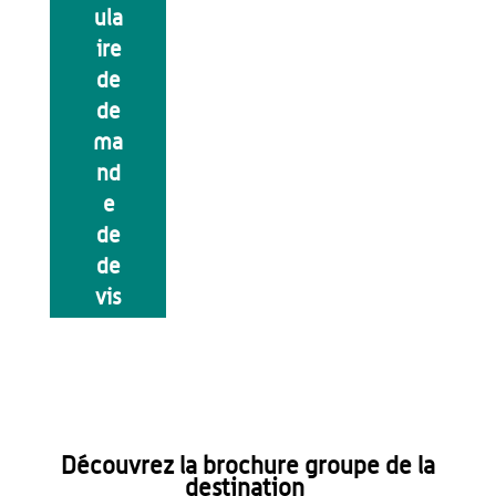
ula
ire
de
de
ma
nd
e
de
de
vis
Découvrez la brochure groupe de la
destination