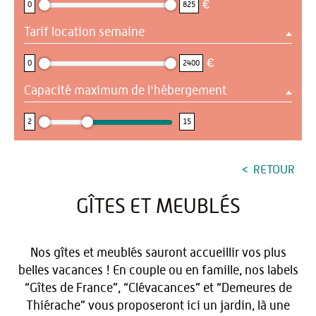
€
0
825
Tarif location semaine
0 : 2400
€
0
2400
Capacité maximum de l'hébergement
2 : 15
2
15
RETOUR
GÎTES ET MEUBLÉS
Nos gîtes et meublés sauront accueillir vos plus
belles vacances ! En couple ou en famille, nos labels
“Gîtes de France”, “Clévacances” et “Demeures de
Thiérache” vous proposeront ici un jardin, là une