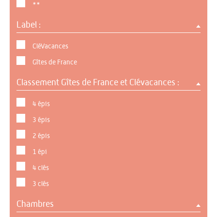
**
Label :
CléVacances
Gîtes de France
Classement Gîtes de France et Clévacances :
4 épis
3 épis
2 épis
1 épi
4 clés
3 clés
Chambres
0 : 7