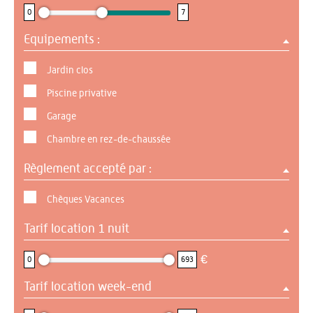
0
7
Equipements :
Jardin clos
Piscine privative
Garage
Chambre en rez-de-chaussée
Règlement accepté par :
Chèques Vacances
Tarif location 1 nuit
0 : 693
€
0
693
Tarif location week-end
0 : 825