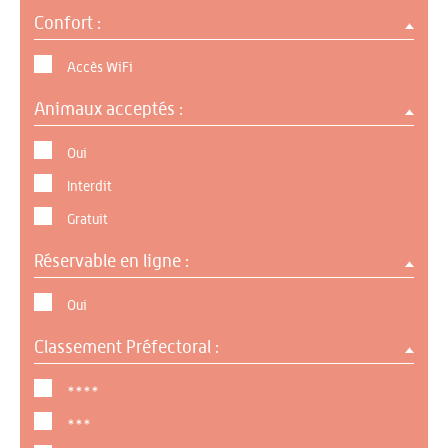
Confort :
Accès WiFi
Animaux acceptés :
Oui
Interdit
Gratuit
Réservable en ligne :
Oui
Classement Préfectoral :
****
***