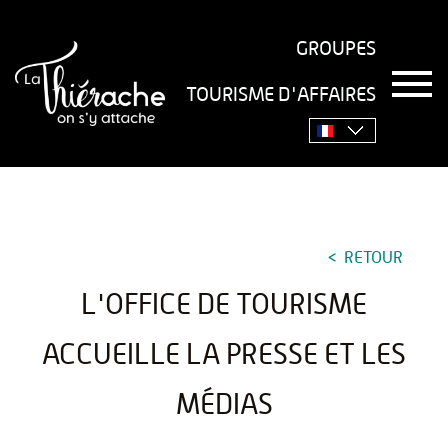
GROUPES
T
TOURISME D'AFFAIRES
o
Accueil
›
L'office de tourisme accueille la Presse et les
g
g
Médias
l
e
n
a
v
RETOUR
i
g
L'OFFICE DE TOURISME
a
t
i
ACCUEILLE LA PRESSE ET LES
o
n
MÉDIAS