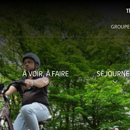
T
GROUPE
À VOIR, À FAIRE
SÉJOURNE