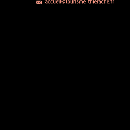
accueil@tourisme-thierache.fr