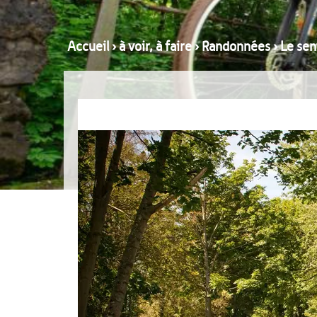
Accueil
›
à voir, à faire
›
Randonnées
›
Le sen