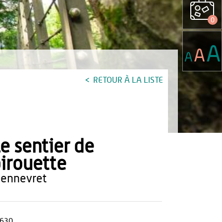
0
A
A
A
RETOUR À LA LISTE
e sentier de
irouette
mennevret
630