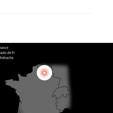
rance
auts de Fr
hiérache