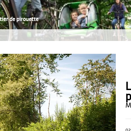
tier de pirouette
L
p
02