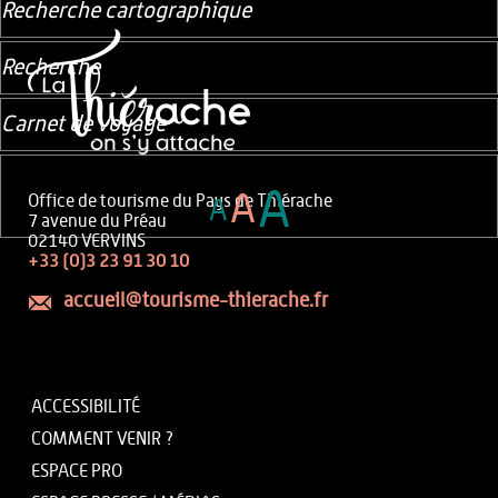
Recherche cartographique
Recherche
Carnet de voyage
A
A
Office de tourisme du Pays de Thiérache
A
7 avenue du Préau
02140 VERVINS
+33 (0)3 23 91 30 10
accueil@tourisme-thierache.fr
ACCESSIBILITÉ
COMMENT VENIR ?
ESPACE PRO