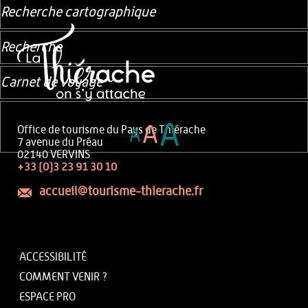
Recherche cartographique
Recherche
Carnet de voyage
A
A
Office de tourisme du Pays de Thiérache
A
7 avenue du Préau
02140 VERVINS
+33 (0)3 23 91 30 10
accueil@tourisme-thierache.fr
ACCESSIBILITÉ
COMMENT VENIR ?
ESPACE PRO