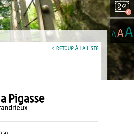
0
A
A
A
RETOUR À LA LISTE
a Pigasse
grandrieux
360