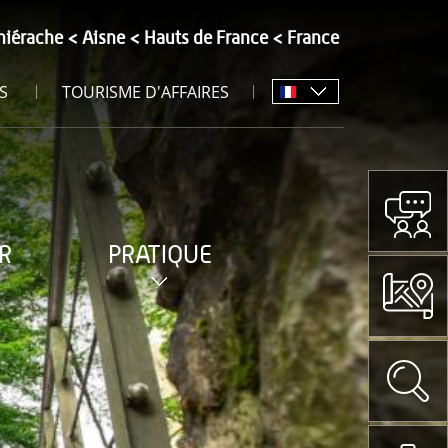
hiérache
Aisne
Hauts de France
France
S
TOURISME D'AFFAIRES
R
PRATIQUE