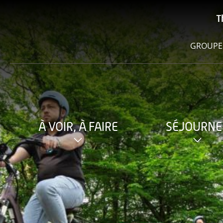
T
GROUPE
À VOIR, À FAIRE
SÉJOURNE