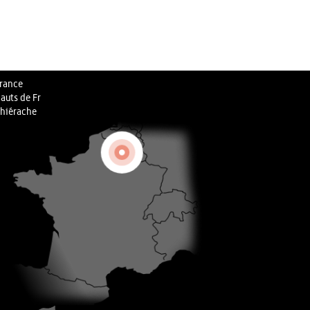
rance
auts de Fr
hiérache