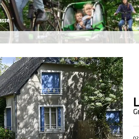
asse
L
02