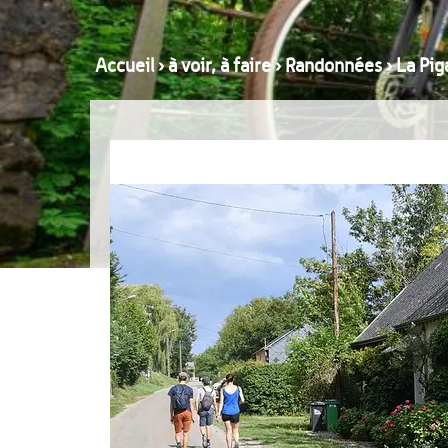
Accueil
›
à voir, à faire
›
Randonnées
›
La Pig