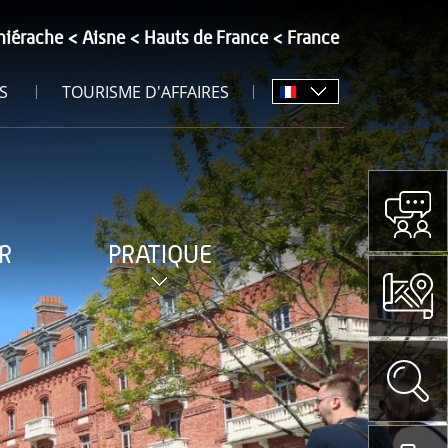
hiérache
Aisne
Hauts de France
France
S
TOURISME D'AFFAIRES
R
PRATIQUE