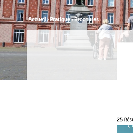
Accueil
›
Pratique
›
Brochures
25
Résu