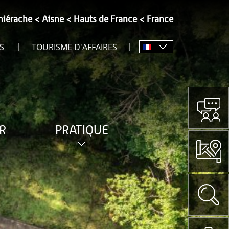
hiérache
Aisne
Hauts de France
France
S
TOURISME D'AFFAIRES
R
PRATIQUE