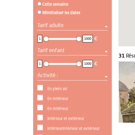
Cette semaine
Réinitialiser les dates
Tarif adulte
1 : 1000
€
1
1000
Tarif enfant
1 : 1000
31
Résu
€
1
1000
Activité :
En plein air
En intérieur
En intérieur
Intérieur et extérieur
IntérieurIntérieur et extérieur