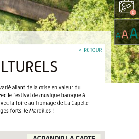
0
A
A
A
RETOUR
LTURELS
arié allant de la mise en valeur du
vec le festival de musique baroque à
vec la foire au fromage de La Capelle
es forts: le Maroilles !