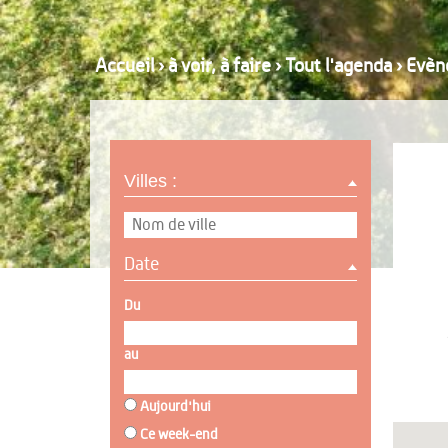
Accueil
›
à voir, à faire
›
Tout l'agenda
›
Evèn
Villes :
Date
Du
au
Aujourd'hui
Ce week-end