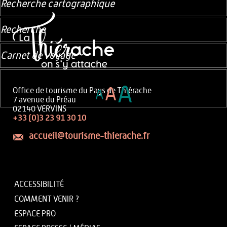
Recherche cartographique
Recherche
Carnet de voyage
A
A
Office de tourisme du Pays de Thiérache
A
7 avenue du Préau
02140 VERVINS
+33 (0)3 23 91 30 10
accueil@tourisme-thierache.fr
ACCESSIBILITÉ
COMMENT VENIR ?
ESPACE PRO