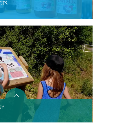
LOTS
GY