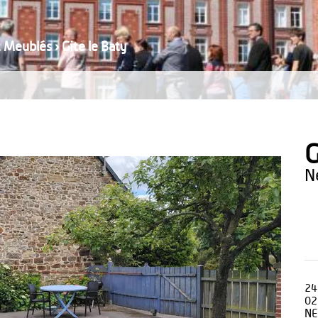
t Meublés
›
Gite le Baty
G
24
02
NE