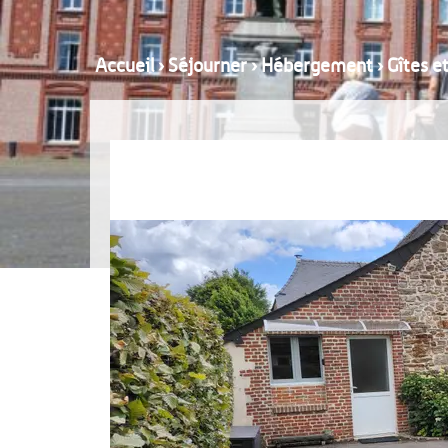
Accueil
›
Séjourner
›
Hébergement
›
Gîtes e