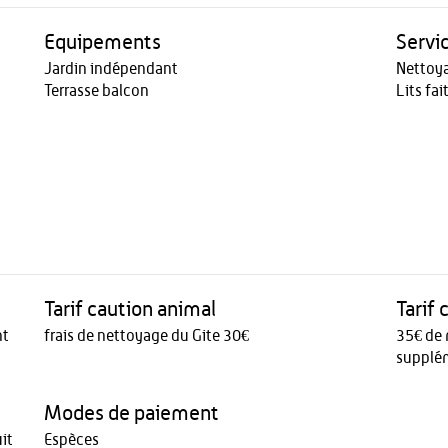
Equipements
Servi
Jardin indépendant
Nettoy
Terrasse balcon
Lits fai
Tarif caution animal
Tarif
nt
frais de nettoyage du Gite 30€
35€ de 
supplém
Modes de paiement
it
Espèces