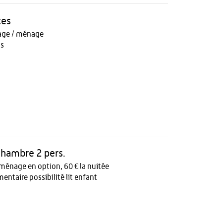
ces
age / ménage
ts
 chambre 2 pers.
ménage en option, 60 € la nuitée
entaire possibilité lit enfant