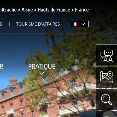
hiérache
Aisne
Hauts de France
France
S
TOURISME D'AFFAIRES
R
PRATIQUE