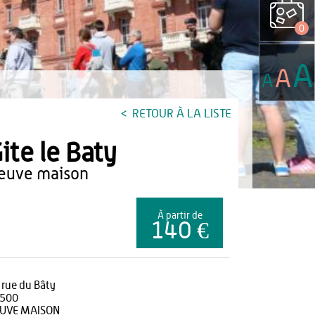
0
A
A
A
RETOUR À LA LISTE
ite le Baty
neuve maison
À partir de
140 €
 rue du Bâty
500
UVE MAISON