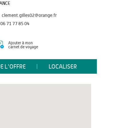
ANCE
clement.gilles02@orange.fr
06 71 77 85 04
Ajouter à mon
carnet de voyage
E L'OFFRE
LOCALISER