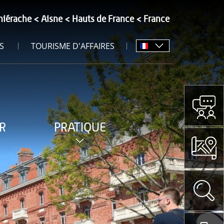
hiérache
Aisne
Hauts de France
France
S
TOURISME D'AFFAIRES
R
PRATIQUE