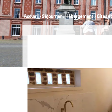
Accueil
›
Séjourner
›
Hébergement
›
Gîtes e