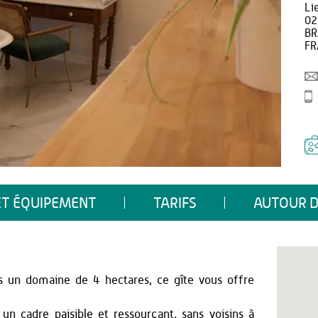
Li
02
BR
FR
ET ÉQUIPEMENT
TARIFS
AUTOUR D
s un domaine de 4 hectares, ce gîte vous offre
 un cadre paisible et ressourçant, sans voisins à