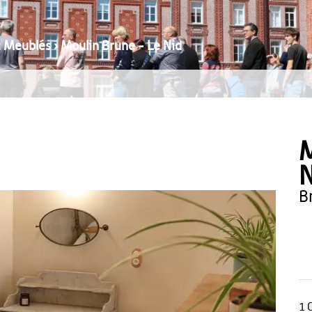
t Meublés
›
Moulin Brune - Le Nid
M
N
1 