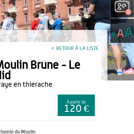
0
A
A
A
RETOUR À LA LISTE
oulin Brune - Le
id
braye en thierache
À partir de
120 €
Chemin du Moulin