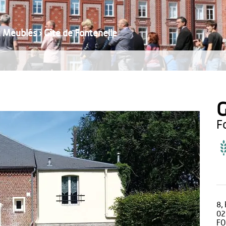
t Meublés
›
Gîte de Fontenelle
G
8,
02
FO