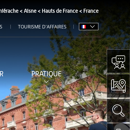
hiérache
Aisne
Hauts de France
France
S
TOURISME D'AFFAIRES
R
PRATIQUE