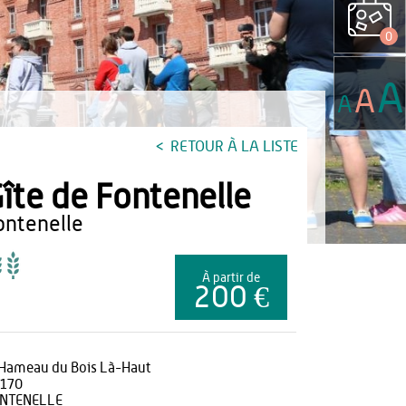
0
A
A
A
RETOUR À LA LISTE
îte de Fontenelle
fontenelle
À partir de
200 €
 Hameau du Bois Là-Haut
170
NTENELLE