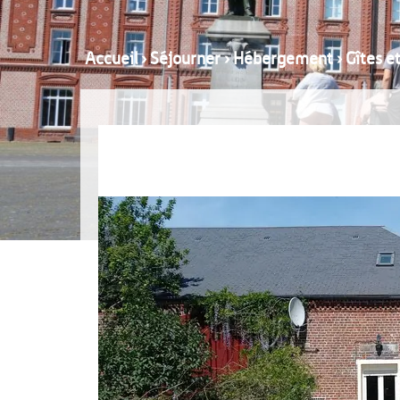
Accueil
›
Séjourner
›
Hébergement
›
Gîtes e