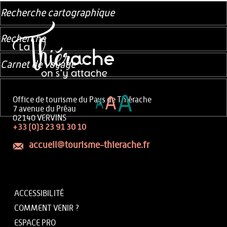
Recherche cartographique
Recherche
Carnet de voyage
A
A
Office de tourisme du Pays de Thiérache
A
7 avenue du Préau
02140 VERVINS
+33 (0)3 23 91 30 10
accueil@tourisme-thierache.fr
ACCESSIBILITÉ
COMMENT VENIR ?
ESPACE PRO