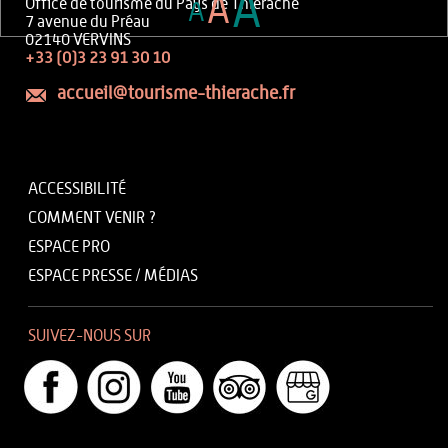
A
A
Office de tourisme du Pays de Thiérache
A
7 avenue du Préau
02140 VERVINS
+33 (0)3 23 91 30 10
accueil@tourisme-thierache.fr
ACCESSIBILITÉ
COMMENT VENIR ?
ESPACE PRO
ESPACE PRESSE / MÉDIAS
SUIVEZ-NOUS SUR