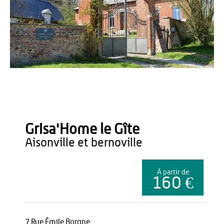
OT du Pays de Thiérache
GrIsa'Home le Gîte
aisonville et bernoville
À partir de
160 €
7 Rue Émile Borgne