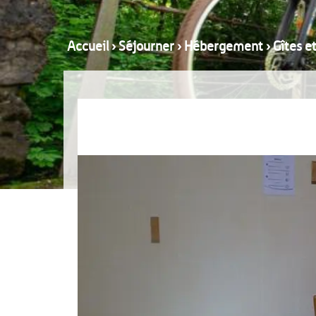
Accueil
›
Séjourner
›
Hébergement
›
Gîtes e