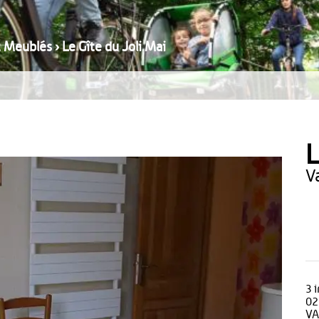
t Meublés
›
Le Gîte du Joli Mai
L
3 
02
VA