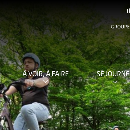
T
GROUPE
À VOIR, À FAIRE
SÉJOURNE