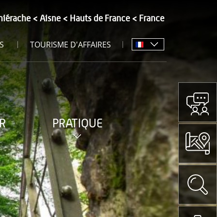
hiérache
Aisne
Hauts de France
France
S
TOURISME D'AFFAIRES
R
PRATIQUE