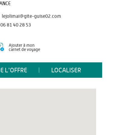
ANCE
lejolimai@gite-guise02.com
06 81 40 28 53
Ajouter à mon
carnet de voyage
E L'OFFRE
LOCALISER