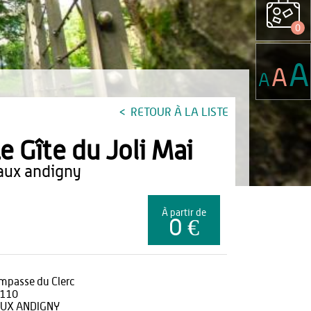
0
A
A
A
RETOUR À LA LISTE
e Gîte du Joli Mai
vaux andigny
À partir de
0 €
impasse du Clerc
110
UX ANDIGNY