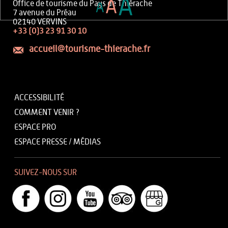
A
A
Office de tourisme du Pays de Thiérache
A
7 avenue du Préau
02140 VERVINS
+33 (0)3 23 91 30 10
accueil@tourisme-thierache.fr
ACCESSIBILITÉ
COMMENT VENIR ?
ESPACE PRO
ESPACE PRESSE / MÉDIAS
SUIVEZ-NOUS SUR