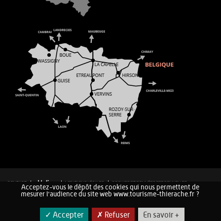
CONTACT
MENTIONS LÉGALES
COOKIES ET DONNÉES PERSONNELLES
Acceptez-vous le dépôt des cookies qui nous permettent de
PLAN DU SITE
mesurer l'audience du site web www.tourisme-thierache.fr ?
✓ Accepter
✗ Refuser
En savoir +