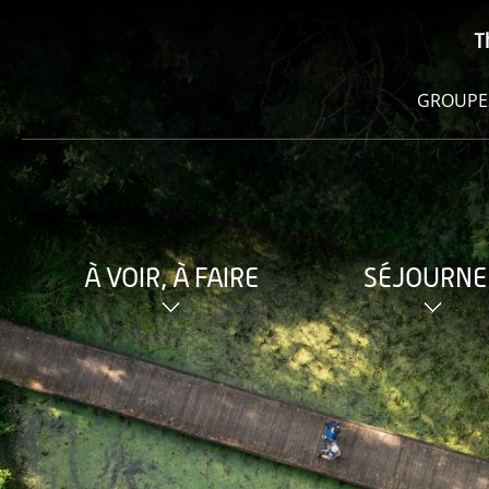
T
GROUPE
À VOIR, À FAIRE
SÉJOURNE