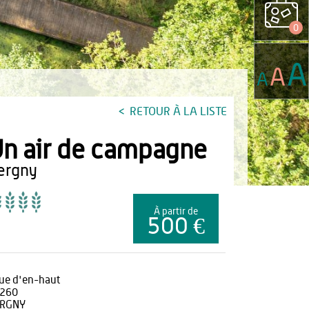
0
A
A
A
RETOUR À LA LISTE
n air de campagne
gergny
À partir de
500 €
rue d'en-haut
260
RGNY