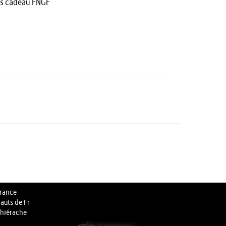
s cadeau FNGF
rance
auts de Fr
hiérache