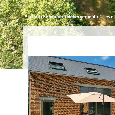
Accueil
›
Séjourner
›
Hébergement
›
Gîtes e