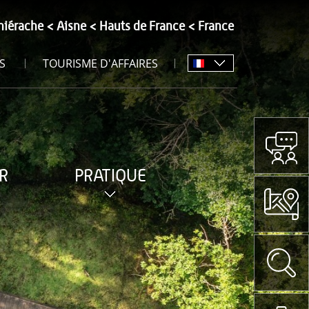
hiérache
Aisne
Hauts de France
France
S
TOURISME D'AFFAIRES
R
PRATIQUE