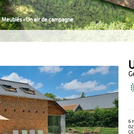
t Meublés
›
Un air de campagne
U
6 
02
GE