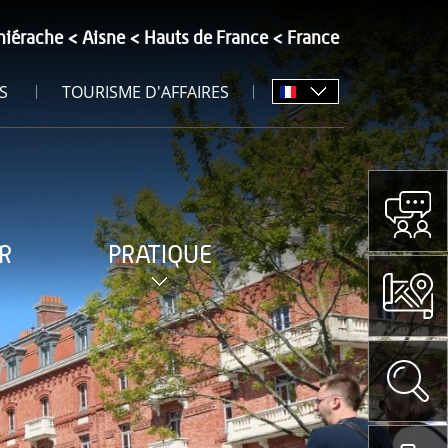
hiérache
Aisne
Hauts de France
France
S
TOURISME D'AFFAIRES
R
PRATIQUE