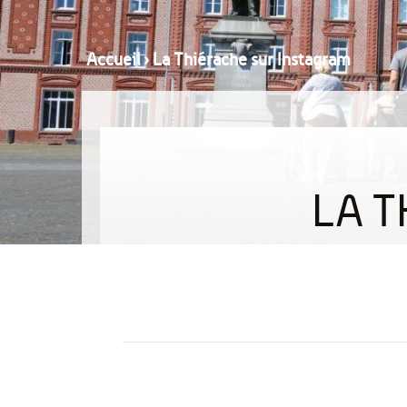
Accueil
›
La Thiérache sur Instagram
LA T