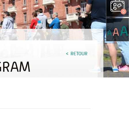
0
A
A
A
RETOUR
AGRAM