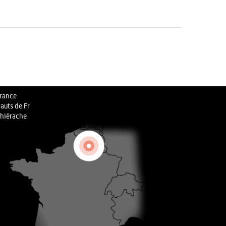
rance
auts de Fr
hiérache