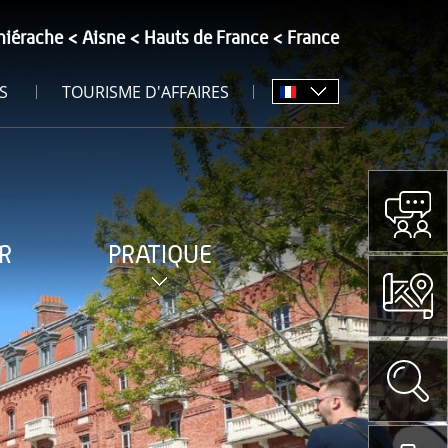
hiérache
Aisne
Hauts de France
France
S
TOURISME D'AFFAIRES
R
PRATIQUE