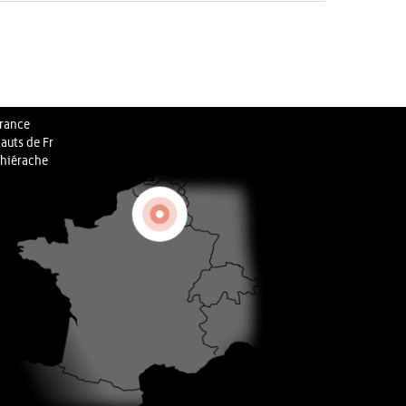
rance
auts de Fr
hiérache