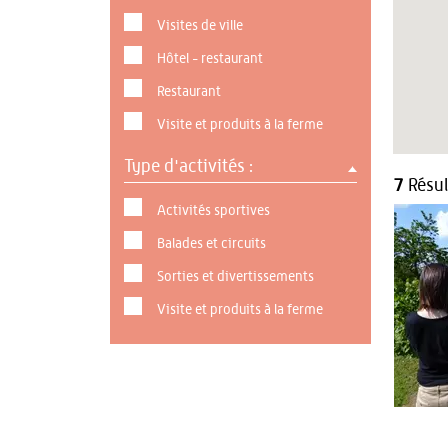
Visites de ville
Hôtel - restaurant
Restaurant
Visite et produits à la ferme
Type d'activités :
7
Résul
Activités sportives
Balades et circuits
Sorties et divertissements
Visite et produits à la ferme