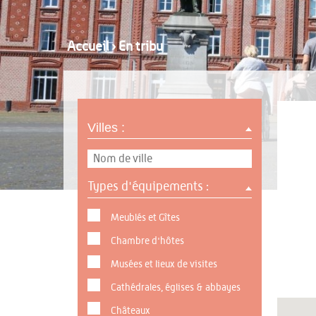
Accueil
›
En tribu
Villes :
Types d'équipements :
Meublés et Gîtes
Chambre d'hôtes
Musées et lieux de visites
Cathédrales, églises & abbayes
Châteaux