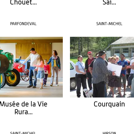
Chouet...
Sai...
PARFONDEVAL
SAINT-MICHEL
Musée de la Vie
Courquain
Rura...
SAINT-MICHEL
HIRSON