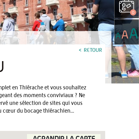
0
A
A
A
RETOUR
U
mplet en Thiérache et vous souhaitez
tageant des moments conviviaux ? Ne
rvé une sélection de sites qui vous
u cœur du bocage thiérachien...