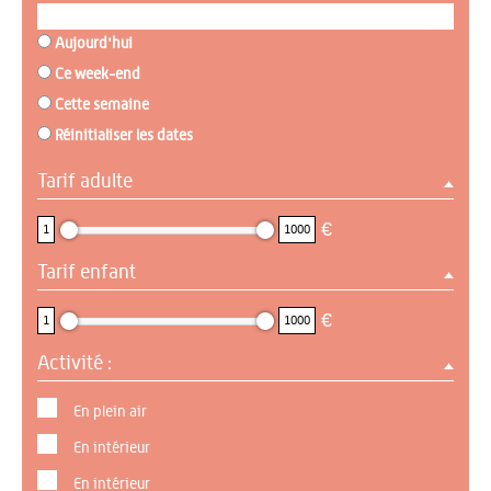
Aujourd'hui
Ce week-end
Cette semaine
Réinitialiser les dates
Tarif adulte
1 : 1000
€
1
1000
Tarif enfant
1 : 1000
€
1
1000
Activité :
En plein air
En intérieur
En intérieur