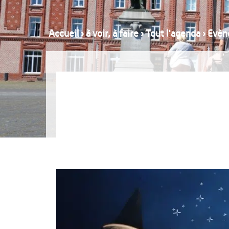
Accueil
›
à voir, à faire
›
Tout l'agenda
›
Evèn