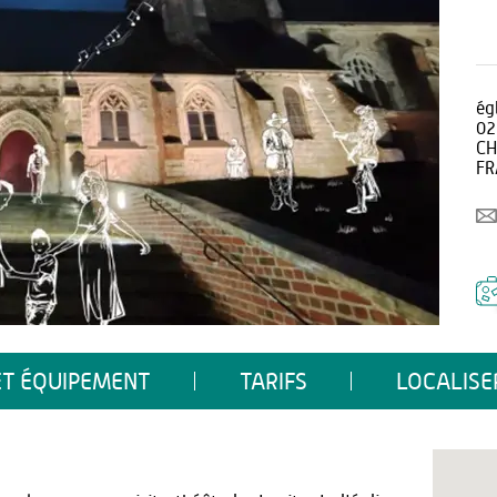
ég
02
CH
FR
ET ÉQUIPEMENT
TARIFS
LOCALISE