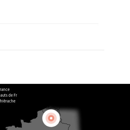
rance
auts de Fr
hiérache