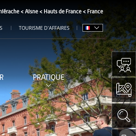
hiérache
Aisne
Hauts de France
France
S
TOURISME D'AFFAIRES
R
PRATIQUE