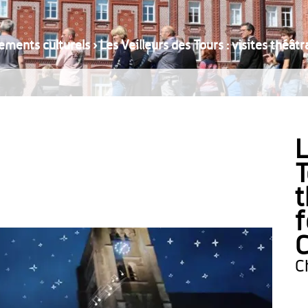
ements culturels
›
Les Veilleurs des Tours : visites théâtr
L
T
t
f
C