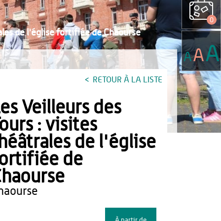
0
ales de l'église fortifiée de Chaourse
A
A
A
RETOUR À LA LISTE
es Veilleurs des
ours : visites
héâtrales de l'église
ortifiée de
haourse
chaourse
À partir de