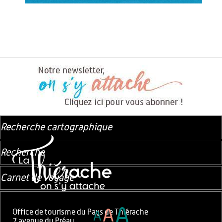
Recherche cartographique
Recherche
Carnet de voyage
A
A
Office de tourisme du Pays de Thiérache
A
7 avenue du Préau