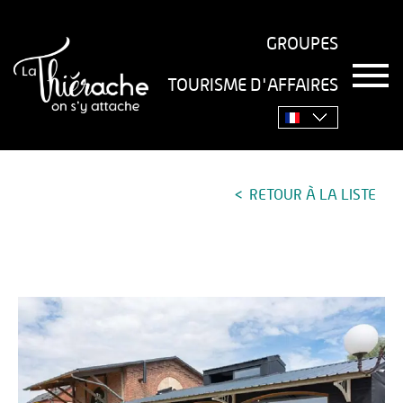
GROUPES
T
TOURISME D'AFFAIRES
o
Accueil
›
Estaminet La Halle
g
g
l
e
n
RETOUR À LA LISTE
a
v
i
g
a
t
i
o
n