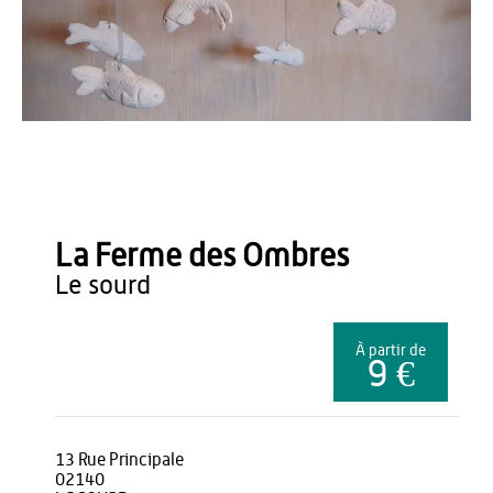
OT du Pays de Thiérache
La Ferme des Ombres
le sourd
À partir de
9 €
13 Rue Principale
02140