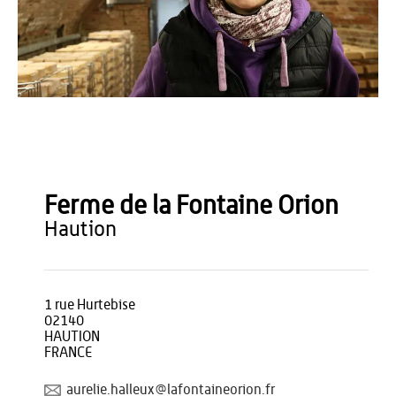
OT du Pays de Thiérache
Ferme de la Fontaine Orion
haution
1 rue Hurtebise
02140
HAUTION
FRANCE
aurelie.halleux@lafontaineorion.fr