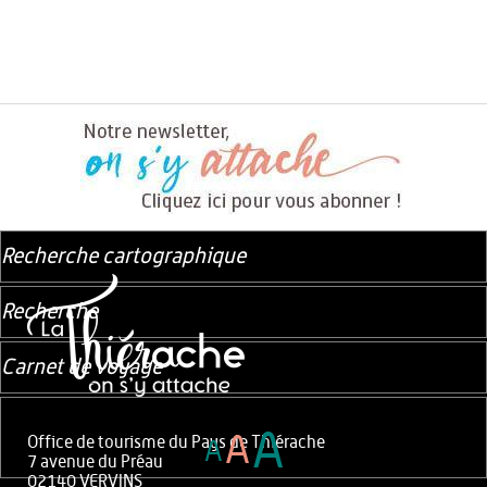
Recherche cartographique
Recherche
Carnet de voyage
A
A
Office de tourisme du Pays de Thiérache
A
7 avenue du Préau
02140 VERVINS